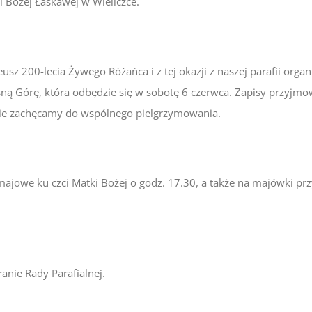
 Bożej Łaskawej w Wieliczce.
sz 200-lecia Żywego Różańca i z tej okazji z naszej parafii orga
ą Górę, która odbędzie się w sobotę 6 czerwca. Zapisy przyjmowa
znie zachęcamy do wspólnego pielgrzymowania.
jowe ku czci Matki Bożej o godz. 17.30, a także na majówki przy
anie Rady Parafialnej.