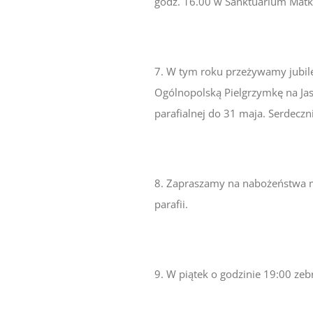
godz. 16.00 w Sanktuarium Matki
7. W tym roku przeżywamy jubileu
Ogólnopolską Pielgrzymkę na Jasn
parafialnej do 31 maja. Serdec
8. Zapraszamy na nabożeństwa ma
parafii.
9. W piątek o godzinie 19:00 zebr