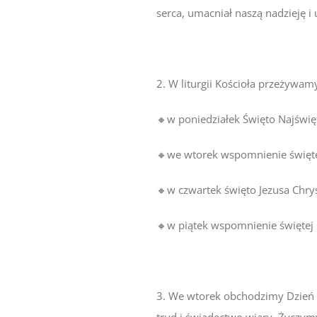
serca, umacniał naszą nadzieję i 
2. W liturgii Kościoła przeżywam
🔸w poniedziałek Święto Najświęt
🔸we wtorek wspomnienie święteg
🔸w czwartek święto Jezusa Chry
🔸w piątek wspomnienie świętej 
3. We wtorek obchodzimy Dzień 
trud i świadectwo wiary. Życzym