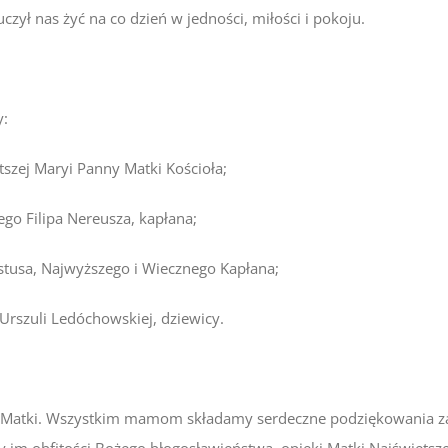
uczył nas żyć na co dzień w jedności, miłości i pokoju.
y:
szej Maryi Panny Matki Kościoła;
o Filipa Nereusza, kapłana;
stusa, Najwyższego i Wiecznego Kapłana;
Urszuli Ledóchowskiej, dziewicy.
Matki. Wszystkim mamom składamy serdeczne podziękowania za i
y im obfitości Bożego błogosławieństwa, opieki Matki Najświętsz