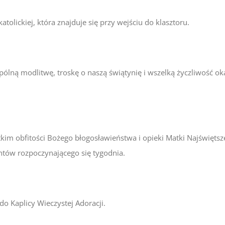
tolickiej, która znajduje się przy wejściu do klasztoru.
ólną modlitwę, troskę o naszą świątynię i wszelką życzliwość o
im obfitości Bożego błogosławieństwa i opieki Matki Najświętsz
ntów rozpoczynającego się tygodnia.
o Kaplicy Wieczystej Adoracji.