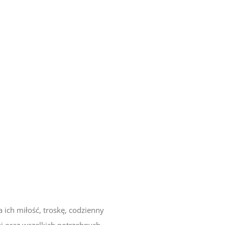
ch miłość, troskę, codzienny
ej oraz wszelkich potrzebnych