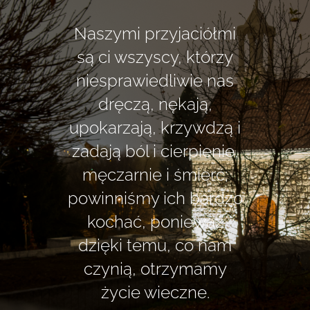
Naszymi przyjaciółmi
są ci wszyscy, którzy
niesprawiedliwie nas
dręczą, nękają,
upokarzają, krzywdzą i
zadają ból i cierpienie,
męczarnie i śmierć;
powinniśmy ich bardzo
kochać, ponieważ
dzięki temu, co nam
czynią, otrzymamy
życie wieczne.